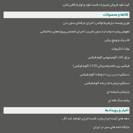
کیت فود فروش تجهیزات فست فود و لوازم کافی شاپ
کالاها و محصولات
توری پلیسه دبل‌فریم لوکس | اجرای حرفه‌ای بدون درز
تعویض پنجره دوجداره بدون تخریب | اجرای تخصصی پروژه‌های ساختمانی
قاب پک و وینچ برقی
بولت انکربولت
یراق آلات آلومینیومی آلوم فیکس
فیکسر زیردکمه پلاستیکی 1126 (آلوم فیکس)
دستگیره درب رزت (دوتکه) آلوم فیکس
دستگیره پنجره تک زبانه آلوم فیکس
پارتیشن شیشه ای
پشم سنگ فله ای
اخبار و رویدادها
دهه های آینده ایران وارد کننده انرژی خواهد شد اگر...
جایگاه خانه های سبز در ایران