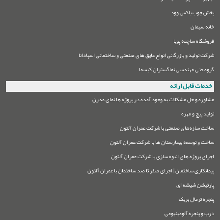
پخش چوب باکس وود
خانه سیمان
فروشگاه ساچمه پویا
شرکت تولید و بازرگانی انواع عایق های صنعتی و ساختمانی اسپادانا
گروه فنی مهندسی نماگستران کیسما
خدمات قابل ارائه
مشاوره و حل مشکلات به وجود آمده در پروژه ها نمای مدرن
تولید پیچ و مهره
ساخت سازه‌های صنعتی با شرکت عمران آلتون
ساخت و توسعه بیمارستان ها با شرکت عمران آلتون
اجرای پروژه های انبوه سازی با شرکت عمران آلتون
پیمانکاری ساختمان | اجرای صفر تا صد ساختمان با عمران آلتون
پارتیشن شیشه ای
پنجره ترمال بریک
درب و پنجره آلومینیومی