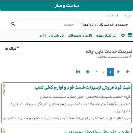
ساخت و ساز
ورود
ثبت نام
جستجو در خدمات قابل ارائه اعضا
شرکتهای عضو
کالاها و محصولات
خدمات قابل ارائه
فیلترها
فهرست خدمات قابل ارائه
خدمات تاسیسات ساختمان
۳
۲
۱
کیت فود فروش تجهیزات فست فود و لوازم کافی شاپ
گروه: خدمات تاسیسات ساختمان > سایر خدمات تاسیسات ساختمان
• تجهیزات گرم نگهدارنده غذا • دستگاه اسپرسوساز صنعتی • خردکن سبزیجات صنعتی •
خمیرگیر و ...
حوزه فعالیت: لوازم فست فود و تجهیزات فست فود و راه اندازی فست فود و وسایل فست فود و
لوازم کافی شاپ
تولیدی عایق های ساختمانی و صنعتی