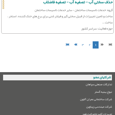
حذف سختی آب - تصفیه آب - تصفیه فاضلاب
گروه: خدمات تاسیسات ساختمان > سایر خدمات تاسیسات ساختمان
ساخت و تامین تجهیزات از قبیل سختی گیر و فیلتر شنی برای برج های خنک کننده ، استخر ،
ساخت ...
حوزه فعالیت: سراسر کشور
۳
۲
۱
شرکتهای عضو
تدارکات صنعتی سپاهان
نبوغ بهنیه گستر
شرکت ساختمانی عمران آلتون
شرکت مهندسی زیباوین
تجهیزات آشپزخانه کیت فود