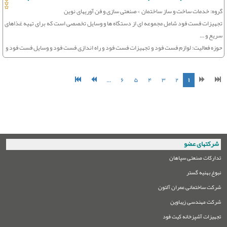
گروه: خدمات ساخت و ساز ساختمان > صنعتی سازی و فن آوریهای نوین
تجهیزات فست فود شامل مجموعه ای از دستگاه ها و وسایل تخصصی است که برای تهیه غذاهای
سریع و ...
حوزه فعالیت: لوازم فست فود و تجهیزات فست فود و راه اندازی فست فود و وسایل فست فود و
لوازم کافی شاپ
...
۶
۵
۴
۳
۲
۱
شرکتهای عضو
تدارکات صنعتی سپاهان
نبوغ بهنیه گستر
شرکت ساختمانی عمران آلتون
شرکت مهندسی زیباوین
تجهیزات آشپزخانه کیت فود