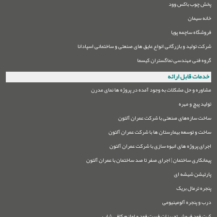
پخش چوب باکس وود
خانه سیمان
فروشگاه ساچمه پویا
شرکت تولید و بازرگانی انواع عایق های صنعتی و ساختمانی اسپادانا
گروه فنی مهندسی نماگستران کیسما
خدمات قابل ارائه
مشاوره و حل مشکلات به وجود آمده در پروژه ها نمای مدرن
تولید پیچ و مهره
ساخت سازه‌های صنعتی با شرکت عمران آلتون
ساخت و توسعه بیمارستان ها با شرکت عمران آلتون
اجرای پروژه های انبوه سازی با شرکت عمران آلتون
پیمانکاری ساختمان | اجرای صفر تا صد ساختمان با عمران آلتون
پارتیشن شیشه ای
پنجره ترمال بریک
درب و پنجره آلومینیومی
کیت فود فروش تجهیزات فست فود و لوازم کافی شاپ