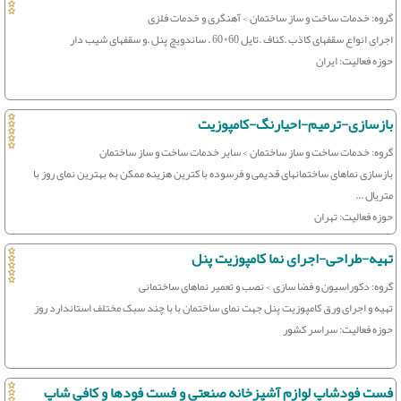
گروه: خدمات ساخت و ساز ساختمان > آهنگری و خدمات فلزی
اجرای انواع سقفهای کاذب .کناف .تایل 60*60 . ساندویچ پنل .و سقفهای شیب دار
حوزه فعالیت: ایران
بازسازی-ترمیم-احیارنگ-کامپوزیت
گروه: خدمات ساخت و ساز ساختمان > سایر خدمات ساخت و ساز ساختمان
بازسازی نماهای ساختمانهای قدیمی و فرسوده با کترین هزینه ممکن به بهترین نمای روز با
متریال ...
حوزه فعالیت: تهران
تهیه-طراحی-اجرای نما کامپوزیت پنل
گروه: دکوراسیون و فضا سازی > نصب و تعمیر نماهای ساختمانی
تهیه و اجرای ورق کامپوزیت پنل جهت نمای ساختمان با با چند سبک مختلف استاندارد روز
حوزه فعالیت: سراسر کشور
فست فودشاپ لوازم آشپزخانه صنعتی و فست فودها و کافی شاپ