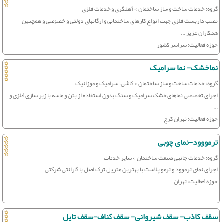
گروه: خدمات ساخت و ساز ساختمان > آهنگری و خدمات فلزی
نصب داربست فلزی جهت انواع کارهای ساختمانی و ارگانهای دولتی و خصوصی و همچنین
همکاران عزیز ...
حوزه فعالیت: سراسر کشور
نماخشک- نما سرامیک
گروه: خدمات ساخت و ساز ساختمان > کاشی، سرامیک و موزائیک
اجرای تخصصی نماهای خشک سرامیک و سنگ بدون استفاده از بتن و ماسه با زیر سازی فلزی و
...
حوزه فعالیت: تهران کرج
ترمووود-نمای چوبی
گروه: خدمات جانبی صنعت ساختمان > سایر خدمات
اجرای نمای ترموود و ترمو پلاست با بهترین متریال ترک اصل با گارانتی شرکتی
حوزه فعالیت: تهران
سقف کاذب- سقف شیروانی- سقف کناف-سقف تایل