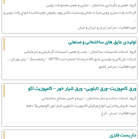
گروه: تعمیر و نگهداری ساختمان > نجاری و تعمیر مصنوعات چوبی
کارخانه پالت سازی چوبی صبا با نشانی وبسایت باکس وود بعنوان تولیدکننده انواع پالت چوبی و
...
حوزه فعالیت: سراسر ایران و تهران و جهان
تولیدی عایق های ساختمانی و صنعتی
گروه: خدمات تاسیسات ساختمان > نصب و تعمیر تاسیسات گرمایشی و سرمایشی
شرکت بازرگانی و تولیدی عایق کالا اسپادانا (شماره ثبت 80798) ✅پشم سنگ ✅پلی یورتان ...
حوزه فعالیت: سراسر کشور
ورق کام‍‍پوزیت-ورق تابلویی- ورق شیار خور - کامپوزیت اکو
گروه: خدمات ساخت و ساز ساختمان > تهیه و تامین مصالح ساختمانی
تهیه . فروش واجرایی انواع ورقهای کامپوزیت تابلویی شیارخور اکونومی و3 دهم
حوزه فعالیت: تهران . کرج
داربست فلزی