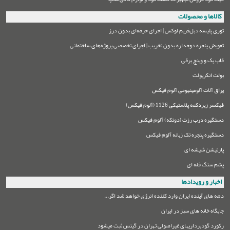
کالاها و محصولات
توری پلیسه دبل‌فریم لوکس | اجرای حرفه‌ای بدون درز
تعویض پنجره دوجداره بدون تخریب | اجرای تخصصی پروژه‌های ساختمانی
قاب پک و وینچ برقی
بولت انکربولت
یراق آلات آلومینیومی آلوم فیکس
فیکسر زیردکمه پلاستیکی 1126 (آلوم فیکس)
دستگیره درب رزت (دوتکه) آلوم فیکس
دستگیره پنجره تک زبانه آلوم فیکس
پارتیشن شیشه ای
پشم سنگ فله ای
اخبار و رویدادها
دهه های آینده ایران وارد کننده انرژی خواهد شد اگر...
جایگاه خانه های سبز در ایران
رکورد گودبرداریهای غیراصولی تهران در گینس ثبت میشود