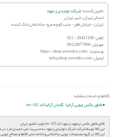
تامین کننده:
شرکت تولیدی زدوود
استان تهران، شهر تهران
تهران- خیابان ظفر- جنب کوچه مرو-ساختمان بانک آینده
تلفن:
021 - 28421108
موبایل:
09124877900
وبسایت:
https://shop.zwoodco.com/
ایمیل:
info@shop.zwoodco.com
کالاها و خدمات مشابه
● فلاور باکس چوبی آرالیا – گلدان آرالیا کد zw-f41
کالای فلاور باکس ترموود زدوود کد zw-f53 تولید کشور ایران
این کالا توسط شرکت شرکت تولیدی زدوود به مدیریت علی حمیدی فرد در مو
این کالا در گروه مصنوعات چوبی ساختمانی و شاخه سایر کالاها و مصالح چوب