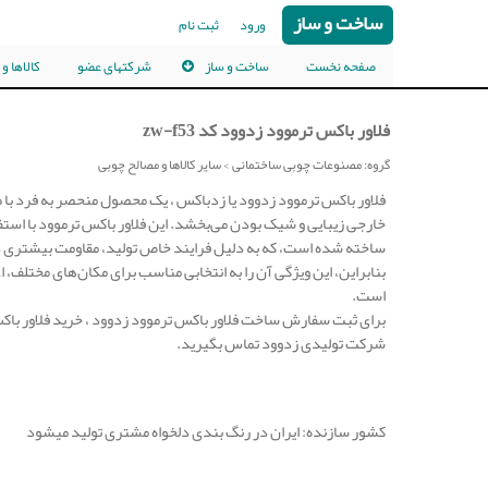
ساخت و ساز
ورود
ثبت نام
صفحه نخست
ساخت و ساز
شرکتهای عضو
کالاها و
فلاور باکس ترموود زدوود کد zw-f53
گروه: مصنوعات چوبی ساختمانی > سایر کالاها و مصالح چوبی
فلاور باکس ترموود زدوود یا زدباکس ، یک محصول منحصر به فرد با
خارجی زیبایی و شیک بودن می‌بخشد. این فلاور باکس ترموود با استفاد
ساخته شده است، که به دلیل فرایند خاص تولید، مقاومت بیشتری در
بنابراین، این ویژگی آن را به انتخابی مناسب برای مکان‌های مختلف، ا
است.
برای ثبت سفارش ساخت فلاور باکس ترموود زدوود ، خرید فلاور باکس
شرکت تولیدی زدوود تماس بگیرید.
کشور سازنده: ایران در رنگ بندی دلخواه مشتری تولید میشود