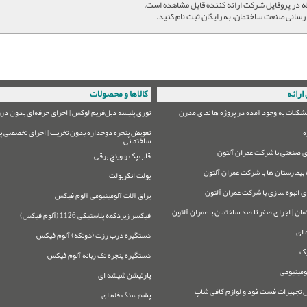
در پروفایل شرکت ارائه کننده قابل مشاهده است.
رسانی صنعت ساختمان، به رایگان ثبت نام کنید.
ارائه
کالاها و محصولات
شکلات به وجود آمده در پروژه ها نمای مدرن
توری پلیسه دبل‌فریم لوکس | اجرای حرفه‌ای بدون درز
ه
تعویض پنجره دوجداره بدون تخریب | اجرای تخصصی پر
ساختمانی
 صنعتی با شرکت عمران آلتون
قاب پک و وینچ برقی
بیمارستان ها با شرکت عمران آلتون
بولت انکربولت
ی انبوه سازی با شرکت عمران آلتون
یراق آلات آلومینیومی آلوم فیکس
مان | اجرای صفر تا صد ساختمان با عمران آلتون
فیکسر زیردکمه پلاستیکی 1126 (آلوم فیکس)
 ای
دستگیره درب رزت (دوتکه) آلوم فیکس
یک
دستگیره پنجره تک زبانه آلوم فیکس
ومینیومی
پارتیشن شیشه ای
تجهیزات فست فود و لوازم کافی شاپ
پشم سنگ فله ای