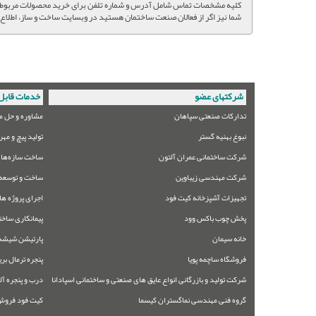
کلیه مشخصات تماس شامل آدرس و شماره تلفن برای خرید محصولات مربوطه 
شما نیز اگر از فعالان صنعت ساختمان هستید در وبسایت ساخت و ساز، اطلاع 
شرکتهای عضو
خدمات قابل 
تدارکات صنعتی سپاهان
مشاوره و حل م
نبوغ بهنیه گستر
تولید پیچ و مهر
شرکت ساختمانی عمران آلتون
ساخت سازه‌های
شرکت مهندسی زیباوین
ساخت و توسعه 
تجهیزات آشپزخانه کیت فود
اجرای پروژه ها
پخش چوب باکس وود
پیمانکاری ساخت
خانه سیمان
پارتیشن شیشه
فروشگاه ساچمه پویا
پنجره ترمال بر
شرکت تولید و بازرگانی انواع عایق های صنعتی و ساختمانی اسپادانا
درب و پنجره آل
گروه فنی مهندسی نماگستران کیسما
کیت فود فروش 