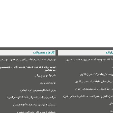
ارائه
کالاها و محصولات
شکلات به وجود آمده در پروژه ها نمای مدرن
توری پلیسه دبل‌فریم لوکس | اجرای حرفه‌ای بدون درز
ه
تعویض پنجره دوجداره بدون تخریب | اجرای تخصصی پر
ساختمانی
 صنعتی با شرکت عمران آلتون
قاب پک و وینچ برقی
بیمارستان ها با شرکت عمران آلتون
بولت انکربولت
ی انبوه سازی با شرکت عمران آلتون
یراق آلات آلومینیومی آلوم فیکس
مان | اجرای صفر تا صد ساختمان با عمران آلتون
فیکسر زیردکمه پلاستیکی 1126 (آلوم فیکس)
 ای
دستگیره درب رزت (دوتکه) آلوم فیکس
یک
دستگیره پنجره تک زبانه آلوم فیکس