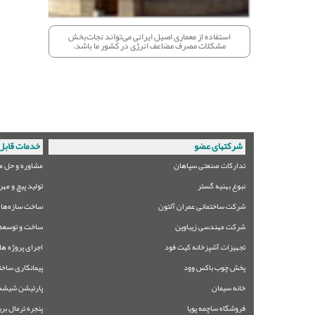
استفاده از معماری اصیل ایرانی می‌تواند نجات‌بخش
مشکلات مصرف مضاعف انرژی در کشور ما باشد.
شرکتهای عضو
خدمات قابل 
تدارکات صنعتی سپاهان
مشاوره و حل م
نبوغ بهنیه گستر
تولید پیچ و مهر
شرکت ساختمانی عمران آلتون
ساخت سازه‌های
شرکت مهندسی زیباوین
ساخت و توسعه 
تجهیزات آشپزخانه کیت فود
اجرای پروژه ها
پخش چوب باکس وود
پیمانکاری ساخت
خانه سیمان
پارتیشن شیشه
فروشگاه ساچمه پویا
پنجره ترمال بر