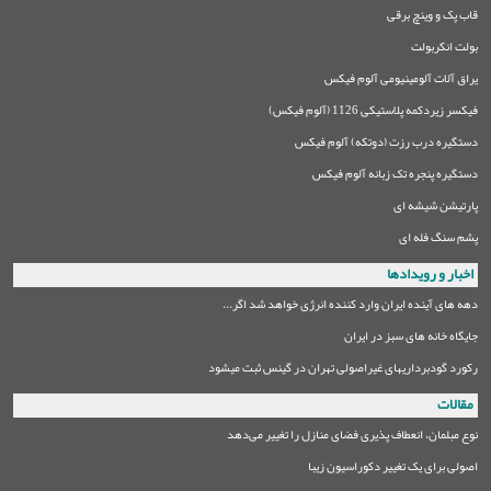
قاب پک و وینچ برقی
بولت انکربولت
یراق آلات آلومینیومی آلوم فیکس
فیکسر زیردکمه پلاستیکی 1126 (آلوم فیکس)
دستگیره درب رزت (دوتکه) آلوم فیکس
دستگیره پنجره تک زبانه آلوم فیکس
پارتیشن شیشه ای
پشم سنگ فله ای
اخبار و رویدادها
دهه های آینده ایران وارد کننده انرژی خواهد شد اگر...
جایگاه خانه های سبز در ایران
رکورد گودبرداریهای غیراصولی تهران در گینس ثبت میشود
مقالات
نوع مبلمان،‌ انعطاف پذیری فضای منازل را تغییر می‌دهد
اصولی برای یک تغییر دکوراسیون زیبا