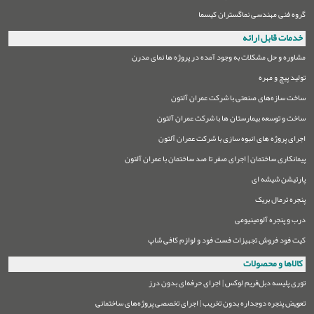
گروه فنی مهندسی نماگستران کیسما
خدمات قابل ارائه
مشاوره و حل مشکلات به وجود آمده در پروژه ها نمای مدرن
تولید پیچ و مهره
ساخت سازه‌های صنعتی با شرکت عمران آلتون
ساخت و توسعه بیمارستان ها با شرکت عمران آلتون
اجرای پروژه های انبوه سازی با شرکت عمران آلتون
پیمانکاری ساختمان | اجرای صفر تا صد ساختمان با عمران آلتون
پارتیشن شیشه ای
پنجره ترمال بریک
درب و پنجره آلومینیومی
کیت فود فروش تجهیزات فست فود و لوازم کافی شاپ
کالاها و محصولات
توری پلیسه دبل‌فریم لوکس | اجرای حرفه‌ای بدون درز
تعویض پنجره دوجداره بدون تخریب | اجرای تخصصی پروژه‌های ساختمانی