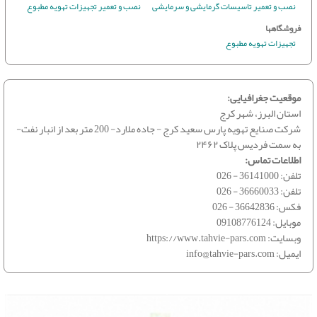
نصب و تعمیر تاسیسات گرمایشی و سرمایشی
نصب و تعمیر تجهیزات تهویه مطبوع
فروشگاهها
تجهیزات تهویه مطبوع
موقعیت جغرافیایی:
استان البرز، شهر کرج
شرکت صنایع تهویه پارس سعید کرج - جاده ملارد- 200 متر بعد از انبار نفت-
به سمت فردیس پلاک ۲۴۶۲
اطلاعات تماس:
تلفن:
026 - 36141000
تلفن:
026 - 36660033
فکس:
026 - 36642836
موبایل:
09108776124
وبسایت:
https://www.tahvie-pars.com
ایمیل:
info@tahvie-pars.com