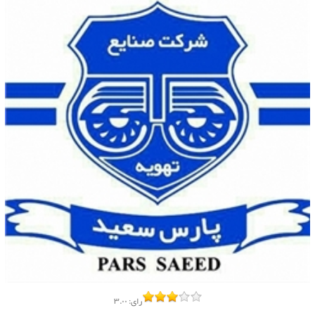
رای:
۳.۰۰