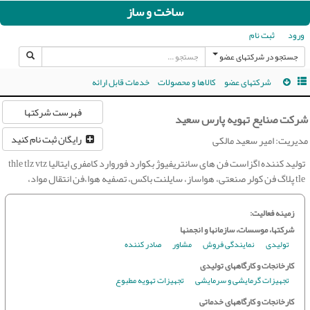
ساخت و ساز
ورود
ثبت نام
جستجو در شرکتهای عضو
شرکتهای عضو
کالاها و محصولات
خدمات قابل ارائه
فهرست شرکتها
شرکت صنایع تهویه پارس سعید
رایگان ثبت نام کنید
مدیریت: امیر سعید مالکی
تولید کننده اگزاست فن های سانتریفیوژ بکوارد فوروارد کامفری ایتالیا thle tlz vtz
tle پلاگ فن کولر صنعتی، هواساز، سایلنت باکس، تصفیه هوا،فن انتقال مواد،
زمینه فعالیت:
شرکتها، موسسات، سازمانها و انجمنها
تولیدی
نمایندگی فروش
مشاور
صادر کننده
کارخانجات و کارگاههای تولیدی
تجهیزات گرمایشی و سرمایشی
تجهیزات تهویه مطبوع
کارخانجات و کارگاههای خدماتی