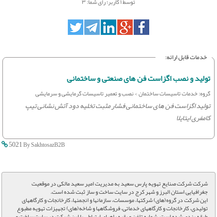
توسط
۱
کاربر؛
رای شما: ۳
خدمات قابل ارائه:
تولید و نصب اگزاست فن های صنعتی و ساختمانی
گروه: خدمات تاسیسات ساختمان > نصب و تعمیر تاسیسات گرمایشی و سرمایشی
تولید اگزاست فن های ساختمانی فشار مثبت تخلیه دود آتش نشانی تیپ
کامفری ایتایلا
5021
By SakhtosazB2B
شرکت شرکت صنایع تهویه پارس سعید به مدیریت امیر سعید مالکی در موقعیت
جغرافیایی استان البرز و شهر کرج در سایت ساخت و ساز ثبت شده است.
این شرکت در گروه(های) شرکتها، موسسات، سازمانها و انجمنها، کارخانجات و کارگاههای
تولیدی، کارخانجات و کارگاههای خدماتی، فروشگاهها و شاخه(های) تجهیزات تهویه مطبوع
طبقه بندی شده است. شماره تلفن و بقیه راههای ارتباطی با این شرکت در سایت ساخت و