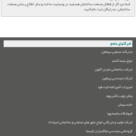
شما نیز اگر از فعالان صنعت ساختمان هستید در وبسایت ساخت و ساز، اطلاع رسانی صنعت
ساختمان، به رایگان ثبت نام کنید.
شرکتهای عضو
تدارکات صنعتی سپاهان
نبوغ بهنیه گستر
شرکت ساختمانی عمران آلتون
شرکت مهندسی زیباوین
تجهیزات آشپزخانه کیت فود
پخش چوب باکس وود
خانه سیمان
فروشگاه ساچمه پویا
شرکت تولید و بازرگانی انواع عایق های صنعتی و ساختمانی اسپادانا
گروه فنی مهندسی نماگستران کیسما