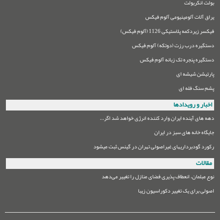
بولت انکربولت
یراق آلات آلومینیومی آلوم فیکس
فیکسر زیردکمه پلاستیکی 1126 (آلوم فیکس)
دستگیره درب رزت (دوتکه) آلوم فیکس
دستگیره پنجره تک زبانه آلوم فیکس
پارتیشن شیشه ای
پشم سنگ فله ای
اخبار و رویدادها
دهه های آینده ایران وارد کننده انرژی خواهد شد اگر...
جایگاه خانه های سبز در ایران
رکورد گودبرداریهای غیراصولی تهران در گینس ثبت میشود
مقالات
نوع مبلمان،‌ انعطاف پذیری فضای منازل را تغییر می‌دهد
اصولی برای یک تغییر دکوراسیون زیبا