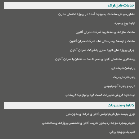
خدمات قابل ارائه
مشاوره و حل مشکلات به وجود آمده در پروژه ها نمای مدرن
تولید پیچ و مهره
ساخت سازه‌های صنعتی با شرکت عمران آلتون
ساخت و توسعه بیمارستان ها با شرکت عمران آلتون
اجرای پروژه های انبوه سازی با شرکت عمران آلتون
پیمانکاری ساختمان | اجرای صفر تا صد ساختمان با عمران آلتون
پارتیشن شیشه ای
پنجره ترمال بریک
درب و پنجره آلومینیومی
کیت فود فروش تجهیزات فست فود و لوازم کافی شاپ
کالاها و محصولات
توری پلیسه دبل‌فریم لوکس | اجرای حرفه‌ای بدون درز
تعویض پنجره دوجداره بدون تخریب | اجرای تخصصی پروژه‌های ساختمانی
قاب پک و وینچ برقی