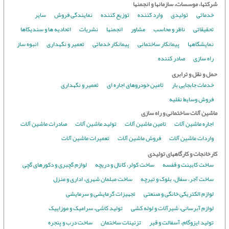
شرکتها، موسسات، سازمانها و انجمنها
خدماتی
تولیدی
وارد کننده
توزیع کننده
نمایندگی فروش
سایر
تحقیقاتی
ناظر و محاسب
مشاور
انجمنها
نشریات
اتحادیه ها و سندیکاها
نمایشگاهها
پیمانکار ساختمانی
پیمانکار خدماتی
تعمیر و نگهداری
انبوه ساز
راه سازی
صادر کننده
حمل و نقل و ترابری
خدمات جابجایی بار
تامین خودروهای اجاره ای
تعمیر و نگهداری
فروش وسایط نقلیه
ماشین آلات ساختمانی و راه سازی
اجاره ماشین آلات
تامین ماشین آلات
تولید ماشین آلات
صادرات ماشین آلات
واردات ماشین آلات
فروش ماشین آلات
تعمیرات ماشین آلات
کارخانجات و کارگاههای تولیدی
ساخت کابینت و قفسه
ساخت کولر، کانال و دریچه
لوازم گچبری و دکورهای گچی
ساخت آجر، سفال، بلوک و تیرچه
ساخت مبلمان شهری، اداری و منزل
لوازم الکتریکی خانگی و صنعتی
تجهیزات گرمایشی و سرمایشی
لوازم آبرسانی، شیرآلات و لوله کشی
تولید کاشی، سرامیک و موزاییک
تولید ایزوگام، آسفالت و قیر
تزئینات ساختمان
ساخت درب و پنجره