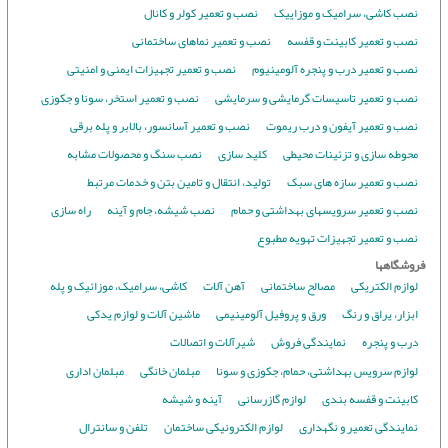
نصب کاشی، سرامیک و موزاییک
نصب و تعمیر کولر و کانال
نصب و تعمیر کابینت و قفسه
نصب و تعمیر نماهای ساختمانی
نصب و تعمیر درب و پنجره آلومینیوم
نصب و تعمیر تجهیزات ایمنی و امنیتی
نصب و تعمیر تاسیسات گرمایشی و سرمایشی
نصب و تعمیر استخر، سونا و جکوزی
نصب و تعمیر آیفون و درب ریموت
نصب و تعمیر آسانسور، بالابر و پله برقی
محوطه سازی و تزئینات محیطی
کلید سازی
نصب سنگ و محصولات مشابه
نصب و تعمیر سازه های سبک
تولید، انتقال و تامین بتن و خدمات مرتبط
نصب و تعمیر سرویسهای بهداشتی و حمام
نصب شیشه، جام و آینه
راه سازی
نصب و تعمیر تجهیزات تهویه مطبوع
فروشگاهها
لوازم الکتریکی
مصالح ساختمانی
آهن آلات
کاشی، سرامیک، موزائیک و پله
ابزار، یراق و رنگ
ورق و پروفیل آلومینیمی
ماشین آلات و لوازم یدکی
درب و پنجره
نمایندگی فروش
شیرآلات و اتصالات
لوازم سرویس بهداشتی، حمام، جکوزی و سونا
مبلمان خانگی
مبلمان اداری
کابینت و قفسه بندی
لوازم گازرسانی
آینه و شیشه
نمایندگی تعمیر و نگهداری
لوازم الکترونیکی ساختمان
تلفن و سانترال