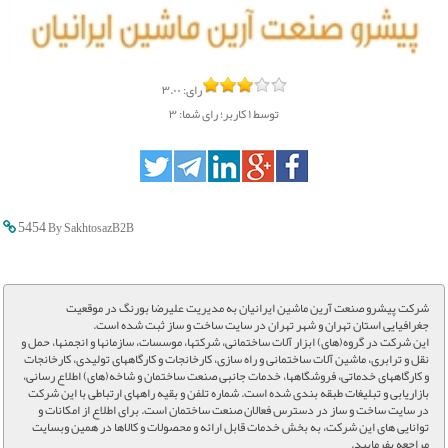
رای:
۳.۰۰
توسط
۱
کاربر؛
رای شما: ۳
5454
By SakhtosazB2B
شرکت پیشرو صنعت آرین ماشین ایرانیان به مدیریت علیرضا بورنگ در موقعیت
جغرافیایی استان تهران و شهر تهران در سایت ساخت و ساز ثبت شده است.
این شرکت در گروه(های) ابزار آلات ساختمانی، شرکتها، موسسات، سازمانها و انجمنها، حمل و
نقل و ترابری، ماشین آلات ساختمانی و راه سازی، کارخانجات و کارگاههای تولیدی، کارخانجات
و کارگاههای خدماتی، فروشگاهها، خدمات جانبی صنعت ساختمان و شاخه(های) اطلاع رسانی،
بازاریابی و تبلیغات طبقه بندی شده است. شماره تلفن و بقیه راههای ارتباطی با این شرکت
در سایت ساخت و ساز در دسترس فعالان صنعت ساختمان است. برای اطلاع از امکانات و
توانایی های این شرکت، به بخش خدمات قابل ارائه و محصولات و کالاها در همین وبسایت
مراجعه بفرمایید.