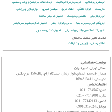
لوستر و روشنایی
درب و کرکره اتوماتیک
نرده، حفاظ، پارتیشن و ورقهای سقفی
داربست
لوازم خانگی
اطفاء حریق
مبلمان شهری
لوازم بازی و ورزشی
لوازم تزئینی
کانکس و کیوسک
تجهیزات پیش ساخته
ایزوگام، قیر و سایر عایقها
لباس و لوازم ایمنی
تجهیزات گرمایشی و سرمایشی
تجهیزات آسانسور، بالابر و پله برقی
تجهیزات تهویه مطبوع
خدمات جانبی صنعت ساختمان
اطلاع رسانی، بازاریابی و تبلیغات
موقعیت جغرافیایی:
استان تهران، شهر تهران
میدان اقدسیه، ابتدای بلوار ارتش، ایستگاه اراج، پلاک 156، برج نگین
کدپستی:
1694813411
اطلاعات تماس:
تلفن:
021 - 734547
تلفن:
021 - 77142081
فکس:
021 - 77142113
موبایل:
09018319024
وبسایت:
http://www.arianmachineco.com