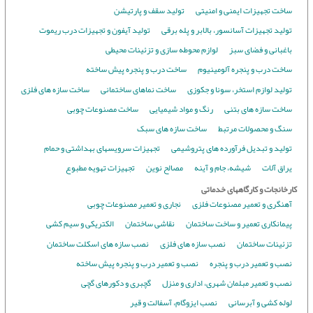
ساخت تجهیزات ایمنی و امنیتی
تولید سقف و پارتیشن
تولید تجهیزات آسانسور، بالابر و پله برقی
تولید آیفون و تجهیزات درب ریموت
باغبانی و فضای سبز
لوازم محوطه سازی و تزئینات محیطی
ساخت درب و پنجره آلومینیوم
ساخت درب و پنجره پیش ساخته
تولید لوازم استخر، سونا و جکوزی
ساخت نماهای ساختمانی
ساخت سازه های فلزی
ساخت سازه های بتنی
رنگ و مواد شیمیایی
ساخت مصنوعات چوبی
سنگ و محصولات مرتبط
ساخت سازه های سبک
تولید و تبدیل فرآورده های پتروشیمی
تجهیزات سرویسهای بهداشتی و حمام
یراق آلات
شیشه، جام و آینه
مصالح نوین
تجهیزات تهویه مطبوع
کارخانجات و کارگاههای خدماتی
آهنگری و تعمیر مصنوعات فلزی
نجاری و تعمیر مصنوعات چوبی
پیمانکاری تعمیر و ساخت ساختمان
نقاشی ساختمان
الکتریکی و سیم کشی
تزئینات ساختمان
نصب سازه های فلزی
نصب سازه های اسکلت ساختمان
نصب و تعمیر درب و پنجره
نصب و تعمیر درب و پنجره پیش ساخته
نصب و تعمیر مبلمان شهری، اداری و منزل
گچبری و دکورهای گچی
لوله کشی و آبرسانی
نصب ایزوگام، آسفالت و قیر