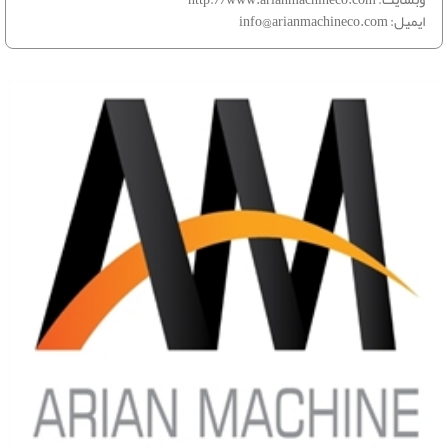
ایمیل:
info@arianmachineco.com