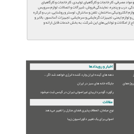
 مواد مصرفی، کارخانجات و کارگاههای تولیدی، کارخانجات و کارگاههای
 یدکی، درب و پنجره، نمایندگی فروش، شیرآلات و اتصالات، لوازم سرویس
وازم الکترونیکی ساختمان، تلفن و سانترال، لوستر و روشنایی، درب و کرکره
س و لوازم ایمنی، تجهیزات گرمایشی و سرمایشی، تجهیزات آسانسور، بالابر و
از امکانات و توانایی های این شرکت، به بخش خدمات قابل ارائه و
اخبار و رویدادها
دهه های آینده ایران وارد کننده انرژی خواهد شد اگر...
وژه‌های
جایگاه خانه های سبز در ایران
رکورد گودبرداریهای غیراصولی تهران در گینس ثبت میشود
مقالات
نوع مبلمان،‌ انعطاف پذیری فضای منازل را تغییر می‌دهد
اصولی برای یک تغییر دکوراسیون زیبا