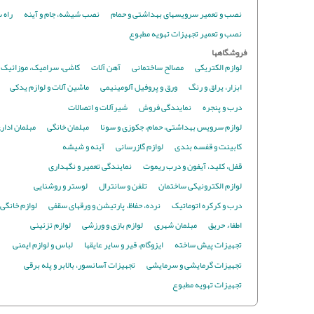
نصب و تعمیر سرویسهای بهداشتی و حمام
نصب شیشه، جام و آینه
راه 
نصب و تعمیر تجهیزات تهویه مطبوع
فروشگاهها
لوازم الکتریکی
مصالح ساختمانی
آهن آلات
کاشی، سرامیک، موزائیک و
ابزار، یراق و رنگ
ورق و پروفیل آلومینیمی
ماشین آلات و لوازم یدکی
درب و پنجره
نمایندگی فروش
شیرآلات و اتصالات
لوازم سرویس بهداشتی، حمام، جکوزی و سونا
مبلمان خانگی
مبلمان ادار
کابینت و قفسه بندی
لوازم گازرسانی
آینه و شیشه
قفل، کلید، آیفون و درب ریموت
نمایندگی تعمیر و نگهداری
لوازم الکترونیکی ساختمان
تلفن و سانترال
لوستر و روشنایی
درب و کرکره اتوماتیک
نرده، حفاظ، پارتیشن و ورقهای سقفی
لوازم خانگی
اطفاء حریق
مبلمان شهری
لوازم بازی و ورزشی
لوازم تزئینی
تجهیزات پیش ساخته
ایزوگام، قیر و سایر عایقها
لباس و لوازم ایمنی
تجهیزات گرمایشی و سرمایشی
تجهیزات آسانسور، بالابر و پله برقی
تجهیزات تهویه مطبوع