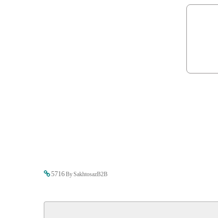
5716
By SakhtosazB2B