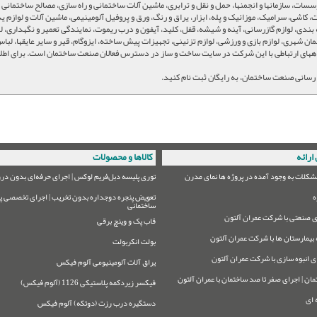
سات، سازمانها و انجمنها، حمل و نقل و ترابری، ماشین آلات ساختمانی و راه سازی، مصالح ساختمانی و
، کاشی، سرامیک، موزائیک و پله، ابزار، یراق و رنگ، ورق و پروفیل آلومینیمی، ماشین آلات و لوازم
بندی، لوازم گازرسانی، آینه و شیشه، قفل، کلید، آیفون و درب ریموت، نمایندگی تعمیر و نگهداری، ل
لمان شهری، لوازم بازی و ورزشی، لوازم تزئینی، تجهیزات پیش ساخته، ایزوگام، قیر و سایر عایقها، لبا
ههای ارتباطی با این شرکت در سایت ساخت و ساز در دسترس فعالان صنعت ساختمان است. برای اطلاع 
رسانی صنعت ساختمان، به رایگان ثبت نام کنید.
ارائه
کالاها و محصولات
شکلات به وجود آمده در پروژه ها نمای مدرن
توری پلیسه دبل‌فریم لوکس | اجرای حرفه‌ای بدون درز
ه
تعویض پنجره دوجداره بدون تخریب | اجرای تخصصی پر
ساختمانی
 صنعتی با شرکت عمران آلتون
قاب پک و وینچ برقی
بیمارستان ها با شرکت عمران آلتون
بولت انکربولت
ی انبوه سازی با شرکت عمران آلتون
یراق آلات آلومینیومی آلوم فیکس
مان | اجرای صفر تا صد ساختمان با عمران آلتون
فیکسر زیردکمه پلاستیکی 1126 (آلوم فیکس)
 ای
دستگیره درب رزت (دوتکه) آلوم فیکس