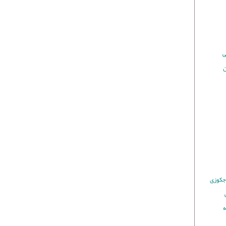
ی
ن
 جکوزی
ه