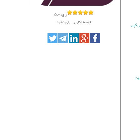
رای:
۵.۰۰
توسط
۱
کاربر -
رای دهید
ی گچی
موت