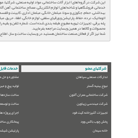
این شرکت در گروه(های) ابزار آلات ساختمانی، مواد اولیه صنعتی، شرکتها، موس
خدماتی، فروشگاهها و شاخه(های) لوازم الکتریکی، مصالح ساختمانی، آهن آلات
بهداشتی، حمام، جکوزی و سونا، مبلمان خانگی، مبلمان اداری، کابینت و قفسه 
اتوماتیک، نرده، حفاظ، پارتیشن و ورقهای سقفی، لوازم خانگی، اطفاء حریق، مب
پله برقی، تجهیزات تهویه مطبوع طبقه بندی شده است. شماره تلفن و بقیه را
محصولات و کالاها در همین وبسایت مراجعه بفرمایید.
شما نیز اگر از فعالان صنعت ساختمان هستید در وبسایت ساخت و ساز، اطلاع 
شرکتهای عضو
خدمات قابل 
تدارکات صنعتی سپاهان
مشاوره و حل م
نبوغ بهنیه گستر
تولید پیچ و مهر
شرکت ساختمانی عمران آلتون
ساخت سازه‌های
شرکت مهندسی زیباوین
ساخت و توسعه 
تجهیزات آشپزخانه کیت فود
اجرای پروژه ها
پخش چوب باکس وود
پیمانکاری ساخت
خانه سیمان
پارتیشن شیشه