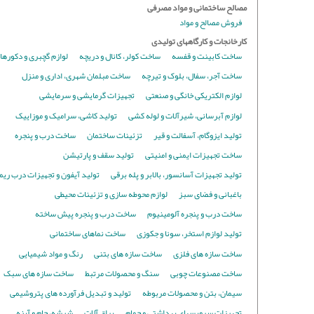
مصالح ساختمانی و مواد مصرفی
فروش مصالح و مواد
کارخانجات و کارگاههای تولیدی
ساخت کابینت و قفسه
ساخت کولر، کانال و دریچه
لوازم گچبری و دکورها
ساخت آجر، سفال، بلوک و تیرچه
ساخت مبلمان شهری، اداری و منزل
لوازم الکتریکی خانگی و صنعتی
تجهیزات گرمایشی و سرمایشی
لوازم آبرسانی، شیرآلات و لوله کشی
تولید کاشی، سرامیک و موزاییک
تولید ایزوگام، آسفالت و قیر
تزئینات ساختمان
ساخت درب و پنجره
ساخت تجهیزات ایمنی و امنیتی
تولید سقف و پارتیشن
تولید تجهیزات آسانسور، بالابر و پله برقی
تولید آیفون و تجهیزات درب ری
باغبانی و فضای سبز
لوازم محوطه سازی و تزئینات محیطی
ساخت درب و پنجره آلومینیوم
ساخت درب و پنجره پیش ساخته
تولید لوازم استخر، سونا و جکوزی
ساخت نماهای ساختمانی
ساخت سازه های فلزی
ساخت سازه های بتنی
رنگ و مواد شیمیایی
ساخت مصنوعات چوبی
سنگ و محصولات مرتبط
ساخت سازه های سبک
سیمان، بتن و محصولات مربوطه
تولید و تبدیل فرآورده های پتروشیمی
تجهیزات سرویسهای بهداشتی و حمام
یراق آلات
شیشه، جام و آینه