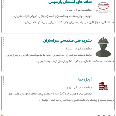
سقف های کشسان پارسیس
موقعیت: تهران ، تهران
تولید انواع سقف های کشسان و آسمان مجازی، فروش انواع متریال
ساختمانی اعم از تایل های بتنی ،دیوارپوش(کاغذ دیواری و پوستر)،کف پوش ...
نشریه فنی مهندسی سراسازان
موقعیت: فارس ، شیراز
مجله صنعت ساختمان "سراسازان" نشریه بومی استان فارس پرتیراژترین
فصلنامه صنعت ساختمان در جنوب کشور ارسال توسط پست برای ...
آویژه نما
موقعیت: تهران ، تهران
معرفی پنجره های upvc آویژه نما : - تولید پنجره های upvc با پروفیل های
ویستا بست و وینتک با رعایت اصول استاندارد ساخت - تولید ...