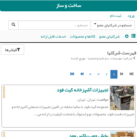
ساخت و ساز
ورود
ثبت نام
جستجو در شرکتهای عضو
شرکتهای عضو
کالاها و محصولات
خدمات قابل ارائه
فیلترها
فهرست شرکتها
شرکتها، موسسات، سازمانها و انجمنها > توزیع کننده
۴
۳
۲
۱
تجهیزات آشپزخانه کیت فود
موقعیت: تهران ، تهران
مجموعه کیت فود با سالها سابقه در تأمین تجهیزات صنعتی آشپزخانه و
تجهیزات فست فود، محصولات نو و استوک با ضمانت کیفیت را ارائه می‌ ...
پخش چوب باکس وود