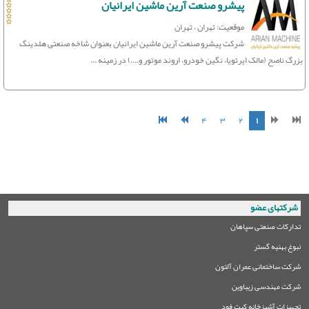
پیشرو صنعت آرین ماشین ایرانیان
موقعیت: تهران ، تهران
شرکت پیشرو صنعت آرین ماشین ایرانیان بعنوان شاخه صنعتی هلدینگ
بزرگ ناصح (مالک ایرتویا، نگین خودرو، اروند موتور و....) در زمینه ...
۴
۳
۲
۱
شرکتهای عضو
تدارکات صنعتی سپاهان
نبوغ بهنیه گستر
شرکت ساختمانی عمران آلتون
شرکت مهندسی زیباوین
تجهیزات آشپزخانه کیت فود