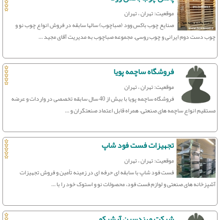
موقعیت: تهران ، تهران
صنایع چوب باکس وود (صباچوب) سالها سابقه در فروش انواع چوب نو و
چوب دست دوم ایرانی و چوب روسی. مجموعه صباچوب به مدیریت آقای مجید ...
فروشگاه ساچمه پویا
موقعیت: تهران ، تهران
فروشگاه ساچمه پویا با بیش از 40 سال سابقه تخصصی در واردات و عرضه
مستقیم انواع ساچمه های صنعتی، همراه قابل اعتماد صنعتگران و ...
تجهیزات فست فود شاپ
موقعیت: تهران ، تهران
فست فود شاپ با سابقه ای حرفه ای در زمینه تأمین و فروش تجهیزات
آشپزخانه های صنعتی و لوازم فست فود، محصولات نو و استوک خود را با ...
شرکت مهندسین آرشیکو