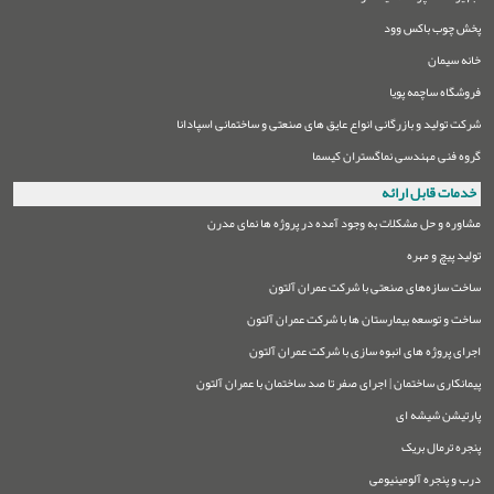
پخش چوب باکس وود
خانه سیمان
فروشگاه ساچمه پویا
شرکت تولید و بازرگانی انواع عایق های صنعتی و ساختمانی اسپادانا
گروه فنی مهندسی نماگستران کیسما
خدمات قابل ارائه
مشاوره و حل مشکلات به وجود آمده در پروژه ها نمای مدرن
تولید پیچ و مهره
ساخت سازه‌های صنعتی با شرکت عمران آلتون
ساخت و توسعه بیمارستان ها با شرکت عمران آلتون
اجرای پروژه های انبوه سازی با شرکت عمران آلتون
پیمانکاری ساختمان | اجرای صفر تا صد ساختمان با عمران آلتون
پارتیشن شیشه ای
پنجره ترمال بریک
درب و پنجره آلومینیومی