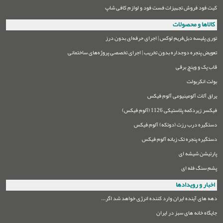
کیت فود فروش تجهیزات فست فود و لوازم کافی شاپ
کالاها و محصولات
توری پلیسه دبل‌فریم لوکس | اجرای حرفه‌ای بدون درز
تعویض پنجره دوجداره بدون تخریب | اجرای تخصصی پروژه‌های ساختمانی
قاب پک و وینچ برقی
بولت انکربولت
یراق آلات آلومینیومی آلوم فیکس
فیکسر زیردکمه پلاستیکی 1126 (آلوم فیکس)
دستگیره درب رزت (دوتکه) آلوم فیکس
دستگیره پنجره تک زبانه آلوم فیکس
پارتیشن شیشه ای
پشم سنگ فله ای
اخبار و رویدادها
دهه های آینده ایران وارد کننده انرژی خواهد شد اگر...
جایگاه خانه های سبز در ایران