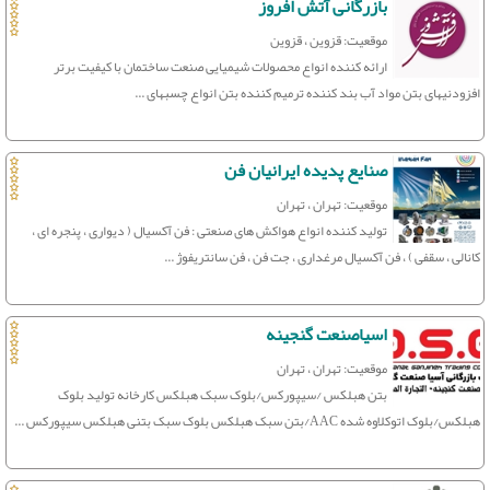
بازرگانی آتش افروز
موقعیت: قزوین ، قزوین
ارائه کننده انواع محصولات شیمیایی صنعت ساختمان با کیفیت برتر
افزودنیهای بتن مواد آب بند کننده ترمیم کننده بتن انواع چسبهای ...
صنایع پدیده ایرانیان فن
موقعیت: تهران ، تهران
تولید کننده انواع هواکش های صنعتی : فن آکسیال ( دیواری ، پنجره ای ،
کانالی ، سقفی ) ، فن آکسیال مرغداری ، جت فن ، فن سانتریفوژ ...
اسیاصنعت گنجینه
موقعیت: تهران ، تهران
بتن هبلکس /سیپورکس/بلوک سبک هبلکس کارخانه تولید بلوک
هبلکس/بلوک اتوکلاوه شده AAC/بتن سبک هبلکس بلوک سبک بتنی هبلکس سیپورکس ...