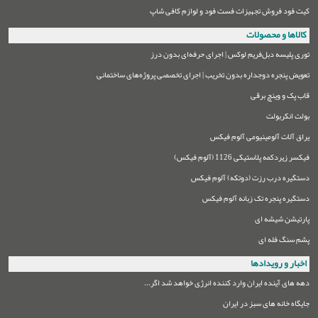
کیت فود فروش تجهیزات فست فود و لوازم کافی شاپ
کالاها و محصولات
توری پلیسه دبل‌فریم لوکس | اجرای حرفه‌ای بدون درز
تعویض پنجره دوجداره بدون تخریب | اجرای تخصصی پروژه‌های ساختمانی
قاب پک و وینچ برقی
بولت انکربولت
یراق آلات آلومینیومی آلوم فیکس
فیکسر زیردکمه پلاستیکی 1126 (آلوم فیکس)
دستگیره درب رزت (دوتکه) آلوم فیکس
دستگیره پنجره تک زبانه آلوم فیکس
پارتیشن شیشه ای
پشم سنگ فله ای
اخبار و رویدادها
دهه های آینده ایران وارد کننده انرژی خواهد شد اگر...
جایگاه خانه های سبز در ایران