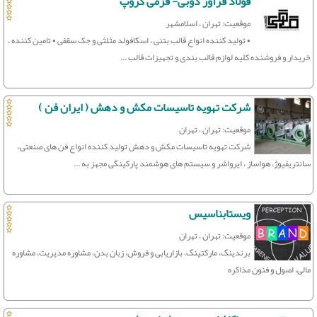
فولاد فرآور ذوبی- فزمی گروپ
موقعیت: تهران ، اسلامشهر
• تولید کننده انواع قالب بتنی ، اسکافولد مثلثی و جک سقفی • تامین کننده ،
خریدار و فروشنده کلیه لوازم قالب بندی و تجهیزات قالب ...
شرکت تهویه تاسیسات مکش و دهش ( ایران فن )
موقعیت: تهران ، تهران
شرکت تهویه تاسیسات مکش و دهش تولید کننده انواع فن های صنعتی،
سانتریفیوژ، هواساز ، ایرواشر و سیستم های هوشمند پارکینگی مجهز به ...
ویستابناسیس
موقعیت: تهران ، تهران
برندینگ، مارکتینگ، بازاریابی و فروش، زبان بدن، مشاوره مدیریت، مشاوره
مالی، اصول و فنون مذاکره