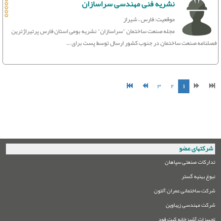
نشریه فنی مهندسی سراسازان
موقعیت: فارس ، شیراز
مجله صنعت ساختمان "سراسازان" نشریه بومی استان فارس پرتیراژترین
فصلنامه صنعت ساختمان در جنوب کشور ارسال توسط پست برای ...
۳
۲
۱
شرکتهای عضو
تدارکات صنعتی سپاهان
نبوغ بهنیه گستر
شرکت ساختمانی عمران آلتون
شرکت مهندسی زیباوین
تجهیزات آشپزخانه کیت فود