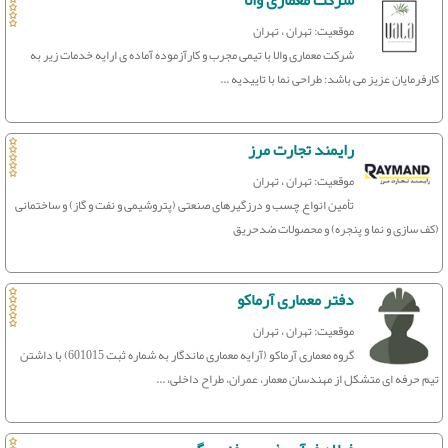
شرکت معماری والا
موقعیت: تهران ، تهران
شرکت معماری والا با تیمی مجرب و کارآزموده آماده ی ارایه خدمات زیر به
کارفرمایان عزیز می باشد: طراحی نما با تاییدیه ...
رایمند تجارت مرز
موقعیت: تهران ، تهران
تأمین انواع چسب و درزگیرهای صنعتی (پتروشیمی و نفت و گاز) و ساختمانی
(کف سازی و نما و پنجره) و محصولات ضدحریق
دفتر معماری آرماکو
موقعیت: تهران ، تهران
گروه معماری آرماکو (آرایه معماری ماندگار به شماره ثبت 601015) با داشتن
تیم حرفه ای متشکل از مهندسان معمار، عمران، طراح داخلی، ...