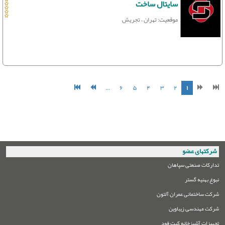
سایتال ساخت
موقعیت: تهران ، تجریش
...
۶
۵
۴
۳
۲
۱
شرکتهای عضو
تدارکات صنعتی سپاهان
نبوغ بهنیه گستر
شرکت ساختمانی عمران آلتون
شرکت مهندسی زیباوین
تجهیزات آشپزخانه کیت فود