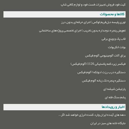
کیت فود فروش تجهیزات فست فود و لوازم کافی شاپ
کالاها و محصولات
توری پلیسه دبل‌فریم لوکس | اجرای حرفه‌ای بدون درز
تعویض پنجره دوجداره بدون تخریب | اجرای تخصصی پروژه‌های ساختمانی
قاب پک و وینچ برقی
بولت انکربولت
یراق آلات آلومینیومی آلوم فیکس
فیکسر زیردکمه پلاستیکی 1126 (آلوم فیکس)
دستگیره درب رزت (دوتکه) آلوم فیکس
دستگیره پنجره تک زبانه آلوم فیکس
پارتیشن شیشه ای
پشم سنگ فله ای
اخبار و رویدادها
دهه های آینده ایران وارد کننده انرژی خواهد شد اگر...
جایگاه خانه های سبز در ایران