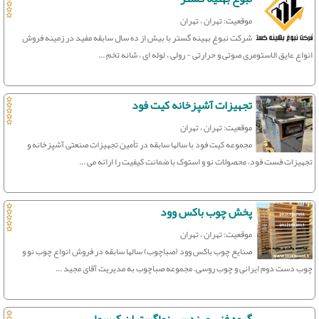
موقعیت: تهران ، تهران
شرکت نبوغ بهینه گستر با بیش از ده سال سابقه مفید در زمینه فروش
انواع عایق الاستومری صوتی و حرارتی - رولی ، لوله ای ، شانه تخم ...
تجهیزات آشپزخانه کیت فود
موقعیت: تهران ، تهران
مجموعه کیت فود با سالها سابقه در تأمین تجهیزات صنعتی آشپزخانه و
تجهیزات فست فود، محصولات نو و استوک با ضمانت کیفیت را ارائه می‌ ...
پخش چوب باکس وود
موقعیت: تهران ، تهران
صنایع چوب باکس وود (صباچوب) سالها سابقه در فروش انواع چوب نو و
چوب دست دوم ایرانی و چوب روسی. مجموعه صباچوب به مدیریت آقای مجید ...