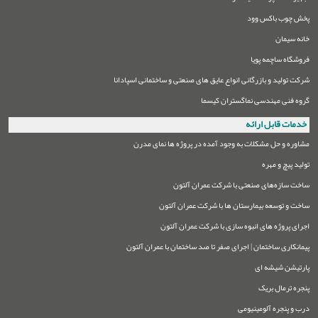
پخش چوب باکس وود
خانه سیمان
فروشگاه ساچمه پویا
شرکت تولید و بازرگانی انواع عایق های صنعتی و ساختمانی اسپادانا
گروه فنی مهندسی نماگستران کیسما
خدمات قابل ارائه
مشاوره و حل مشکلات به وجود آمده در پروژه ها نمای مدرن
تولید پیچ و مهره
ساخت سازه‌های صنعتی با شرکت عمران آلتون
ساخت و توسعه بیمارستان ها با شرکت عمران آلتون
اجرای پروژه های انبوه سازی با شرکت عمران آلتون
پیمانکاری ساختمان | اجرای صفر تا صد ساختمان با عمران آلتون
پارتیشن شیشه ای
پنجره ترمال بریک
درب و پنجره آلومینیومی