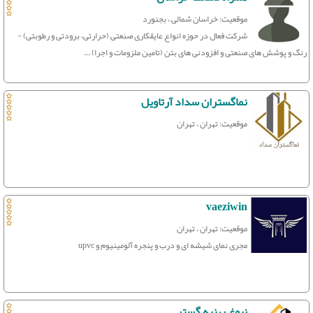
موقعیت: خراسان شمالی ، بجنورد
شرکت فعال در حوزه انواع عایقکاری صنعتی (حرارتی، برودتی و رطوبتی) -
رنگ و پوشش های صنعتی و افزودنی های بتن (تامین ملزومات و اجرا) ...
نماگستران سداد آرتاویل
موقعیت: تهران ، تهران
vaeziwin
موقعیت: تهران ، تهران
مجری نمای شیشه ای و درب و پنجره آلومینیوم و upvc
نبوغ بهنیه گستر