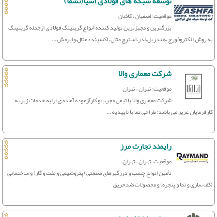
توسعه شبکه های فولادی آسیا(تشفا)
موقعیت: اصفهان ، کاشان
بزرگترین و مجهزترین تولید کننده انواع گریتینگ فولادی ازجمله گریتینگ
به روش الکتروفورج ،هندریل،لدر،استرچ متال، اکسپنددمتال،وایرمش ...
شرکت معماری والا
موقعیت: تهران ، تهران
شرکت معماری والا با تیمی مجرب و کارآزموده آماده ی ارایه خدمات زیر به
کارفرمایان عزیز می باشد: طراحی نما با تاییدیه ...
رایمند تجارت مرز
موقعیت: تهران ، تهران
تأمین انواع چسب و درزگیرهای صنعتی (پتروشیمی و نفت و گاز) و ساختمانی
(کف سازی و نما و پنجره) و محصولات ضدحریق