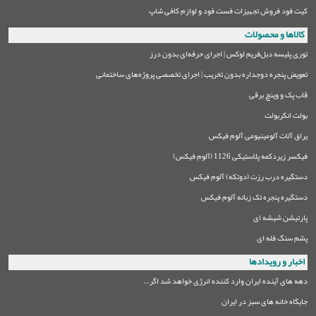
کیت فود فروش تجهیزات فست فود و لوازم کافی شاپ
کالاها و محصولات
توری پلیسه دبل‌فریم لوکس | اجرای حرفه‌ای بدون درز
تعویض پنجره دوجداره بدون تخریب | اجرای تخصصی پروژه‌های ساختمانی
قاب پک و وینچ برقی
بولت انکربولت
یراق آلات آلومینیومی آلوم فیکس
فیکسر زیردکمه پلاستیکی 1126 (آلوم فیکس)
دستگیره درب رزت (دوتکه) آلوم فیکس
دستگیره پنجره تک زبانه آلوم فیکس
پارتیشن شیشه ای
پشم سنگ فله ای
اخبار و رویدادها
دهه های آینده ایران وارد کننده انرژی خواهد شد اگر...
جایگاه خانه های سبز در ایران