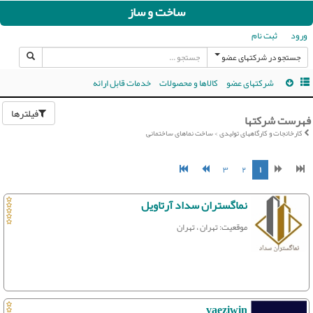
ساخت و ساز
ورود
ثبت نام
جستجو در شرکتهای عضو
شرکتهای عضو
کالاها و محصولات
خدمات قابل ارائه
فیلترها
فهرست شرکتها
کارخانجات و کارگاههای تولیدی > ساخت نماهای ساختمانی
۳
۲
۱
نماگستران سداد آرتاویل
موقعیت: تهران ، تهران
vaeziwin