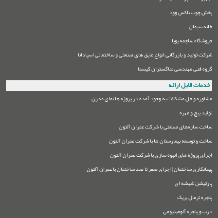
پخش چوب باکس وود
خانه سیمان
فروشگاه ساچمه پویا
شرکت تولید و بازرگانی انواع عایق های صنعتی و ساختمانی اسپادانا
گروه فنی مهندسی نماگستران کیسما
خدمات قابل ارائه
مشاوره و حل مشکلات به وجود آمده در پروژه ها نمای مدرن
تولید پیچ و مهره
ساخت سازه‌های صنعتی با شرکت عمران آلتون
ساخت و توسعه بیمارستان ها با شرکت عمران آلتون
اجرای پروژه های انبوه سازی با شرکت عمران آلتون
پیمانکاری ساختمان | اجرای صفر تا صد ساختمان با عمران آلتون
پارتیشن شیشه ای
پنجره ترمال بریک
درب و پنجره آلومینیومی