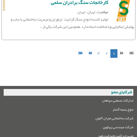
کارخانجات سنگ برادران سلمی
موقعیت: تهران ، تهران
تولید کننده انواع سنگ گرانیت , تراورتن و مرمریت ساختمانی با ساب و
پولیش ایتالیایی وبا ضخامت استاندارد .همچنین این شرکت یکی از ...
۳
۲
۱
شرکتهای عضو
تدارکات صنعتی سپاهان
نبوغ بهنیه گستر
شرکت ساختمانی عمران آلتون
شرکت مهندسی زیباوین
تجهیزات آشپزخانه کیت فود