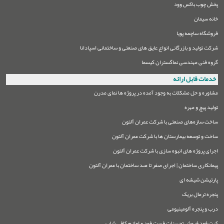
پخش چوب باکس وود
خانه سیمان
فروشگاه ساچمه پویا
شرکت تولید و بازرگانی انواع عایق های صنعتی و ساختمانی اسپادانا
گروه فنی مهندسی نماگستران کیسما
خدمات قابل ارائه
مشاوره و حل مشکلات به وجود آمده در پروژه ها نمای مدرن
تولید پیچ و مهره
ساخت سازه‌های صنعتی با شرکت عمران آلتون
ساخت و توسعه بیمارستان ها با شرکت عمران آلتون
اجرای پروژه های انبوه سازی با شرکت عمران آلتون
پیمانکاری ساختمان | اجرای صفر تا صد ساختمان با عمران آلتون
پارتیشن شیشه ای
پنجره ترمال بریک
درب و پنجره آلومینیومی
کیت فود فروش تجهیزات فست فود و لوازم کافی شاپ