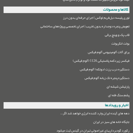
کالاها و محصولات
توری پلیسه دبل‌فریم لوکس | اجرای حرفه‌ای بدون درز
تعویض پنجره دوجداره بدون تخریب | اجرای تخصصی پروژه‌های ساختمانی
قاب پک و وینچ برقی
بولت انکربولت
یراق آلات آلومینیومی آلوم فیکس
فیکسر زیردکمه پلاستیکی 1126 (آلوم فیکس)
دستگیره درب رزت (دوتکه) آلوم فیکس
دستگیره پنجره تک زبانه آلوم فیکس
پارتیشن شیشه ای
پشم سنگ فله ای
اخبار و رویدادها
دهه های آینده ایران وارد کننده انرژی خواهد شد اگر...
جایگاه خانه های سبز در ایران
رکورد گودبرداریهای غیراصولی تهران در گینس ثبت میشود