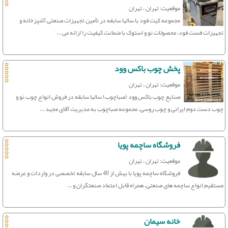
موقعیت: تهران ، تهران
مجموعه کیت فود با سالها سابقه در تأمین تجهیزات صنعتی آشپزخانه و
تجهیزات فست فود، محصولات نو و استوک با ضمانت کیفیت را ارائه می‌ ...
پخش چوب باکس وود
موقعیت: تهران ، تهران
صنایع چوب باکس وود (صباچوب) سالها سابقه در فروش انواع چوب نو و
چوب دست دوم ایرانی و چوب روسی. مجموعه صباچوب به مدیریت آقای مجید ...
فروشگاه ساچمه پویا
موقعیت: تهران ، تهران
فروشگاه ساچمه پویا با بیش از 40 سال سابقه تخصصی در واردات و عرضه
مستقیم انواع ساچمه های صنعتی، همراه قابل اعتماد صنعتگران و ...
خانه سیمان