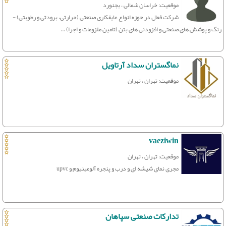
موقعیت: خراسان شمالی ، بجنورد
شرکت فعال در حوزه انواع عایقکاری صنعتی (حرارتی، برودتی و رطوبتی) -
رنگ و پوشش های صنعتی و افزودنی های بتن (تامین ملزومات و اجرا) ...
نماگستران سداد آرتاویل
موقعیت: تهران ، تهران
vaeziwin
موقعیت: تهران ، تهران
مجری نمای شیشه ای و درب و پنجره آلومینیوم و upvc
تدارکات صنعتی سپاهان