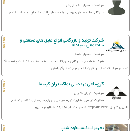
موقعیت: اصفهان ، خمینی شهر
بازرگانی خانه سیمان فروش انواع سیمان پاکتی و فله ای به سراسر کشور
شرکت تولید و بازرگانی انواع عایق های صنعتی و
ساختمانی اسپادانا
موقعیت: اصفهان ، اصفهان
شرکت تولیدی و بازرگانی عایق کالا اسپادانا (شماره ثبت 80798) ✅پشم سنگ
✅پشم سرامیک ✅پلی یورتان ✅الاستومری ✅پنل گرمایش ...
گروه فنی مهندسی نماگستران کیسما
موقعیت: تهران ، تهران
فعالیت در امور مشاوره، تهیه. طراحی و اجرای سازه های مختلف و نماهای
کامپوزیت پنل(Composite Panel)، سیستمهای هنگینگ ، h-l و فیکس و ...
تجهیزات فست فود شاپ