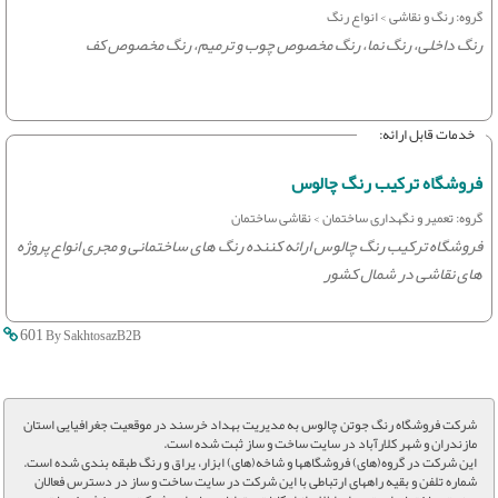
گروه: رنگ و نقاشی > انواع رنگ
رنگ داخلی، رنگ نما، رنگ مخصوص چوب و ترمیم، رنگ مخصوص کف
خدمات قابل ارائه:
فروشگاه ترکیب رنگ چالوس
گروه: تعمیر و نگهداری ساختمان > نقاشی ساختمان
فروشگاه ترکیب رنگ چالوس ارائه کننده رنگ های ساختمانی و مجری انواع پروژه
های نقاشی در شمال کشور
601
By SakhtosazB2B
شرکت فروشگاه رنگ جوتن چالوس به مدیریت بهداد خرسند در موقعیت جغرافیایی استان
مازندران و شهر کلارآباد در سایت ساخت و ساز ثبت شده است.
این شرکت در گروه(های) فروشگاهها و شاخه(های) ابزار، یراق و رنگ طبقه بندی شده است.
شماره تلفن و بقیه راههای ارتباطی با این شرکت در سایت ساخت و ساز در دسترس فعالان