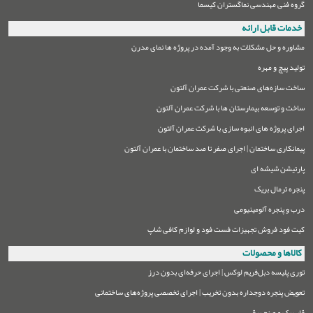
گروه فنی مهندسی نماگستران کیسما
خدمات قابل ارائه
مشاوره و حل مشکلات به وجود آمده در پروژه ها نمای مدرن
تولید پیچ و مهره
ساخت سازه‌های صنعتی با شرکت عمران آلتون
ساخت و توسعه بیمارستان ها با شرکت عمران آلتون
اجرای پروژه های انبوه سازی با شرکت عمران آلتون
پیمانکاری ساختمان | اجرای صفر تا صد ساختمان با عمران آلتون
پارتیشن شیشه ای
پنجره ترمال بریک
درب و پنجره آلومینیومی
کیت فود فروش تجهیزات فست فود و لوازم کافی شاپ
کالاها و محصولات
توری پلیسه دبل‌فریم لوکس | اجرای حرفه‌ای بدون درز
تعویض پنجره دوجداره بدون تخریب | اجرای تخصصی پروژه‌های ساختمانی
قاب پک و وینچ برقی