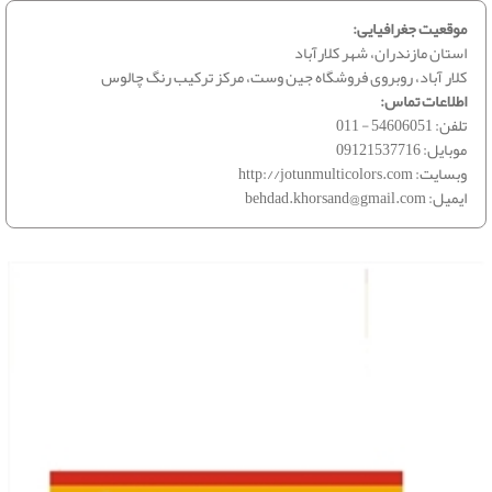
موقعیت جغرافیایی:
استان مازندران، شهر کلارآباد
کلار آباد، روبروی فروشگاه جین وست، مرکز ترکیب رنگ چالوس
اطلاعات تماس:
تلفن:
011 - 54606051
موبایل:
09121537716
وبسایت:
http://jotunmulticolors.com
ایمیل:
behdad.khorsand@gmail.com