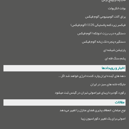
بولت انکربولت
یراق آلات آلومینیومی آلوم فیکس
فیکسر زیردکمه پلاستیکی 1126 (آلوم فیکس)
دستگیره درب رزت (دوتکه) آلوم فیکس
دستگیره پنجره تک زبانه آلوم فیکس
پارتیشن شیشه ای
پشم سنگ فله ای
اخبار و رویدادها
دهه های آینده ایران وارد کننده انرژی خواهد شد اگر...
جایگاه خانه های سبز در ایران
رکورد گودبرداریهای غیراصولی تهران در گینس ثبت میشود
مقالات
نوع مبلمان،‌ انعطاف پذیری فضای منازل را تغییر می‌دهد
اصولی برای یک تغییر دکوراسیون زیبا