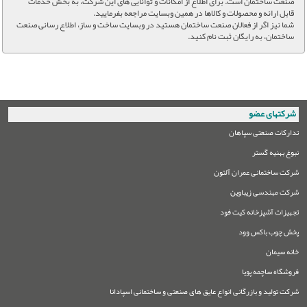
صنعت ساختمان است. برای اطلاع از امکانات و توانایی های این شرکت، به بخش خدمات
قابل ارائه و محصولات و کالاها در همین وبسایت مراجعه بفرمایید.
شما نیز اگر از فعالان صنعت ساختمان هستید در وبسایت ساخت و ساز، اطلاع رسانی صنعت
ساختمان، به رایگان ثبت نام کنید.
شرکتهای عضو
تدارکات صنعتی سپاهان
نبوغ بهنیه گستر
شرکت ساختمانی عمران آلتون
شرکت مهندسی زیباوین
تجهیزات آشپزخانه کیت فود
پخش چوب باکس وود
خانه سیمان
فروشگاه ساچمه پویا
شرکت تولید و بازرگانی انواع عایق های صنعتی و ساختمانی اسپادانا