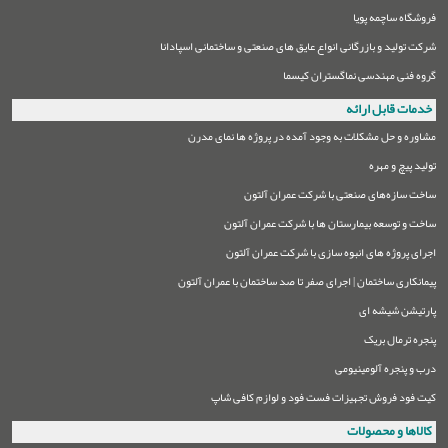
فروشگاه ساچمه پویا
شرکت تولید و بازرگانی انواع عایق های صنعتی و ساختمانی اسپادانا
گروه فنی مهندسی نماگستران کیسما
خدمات قابل ارائه
مشاوره و حل مشکلات به وجود آمده در پروژه ها نمای مدرن
تولید پیچ و مهره
ساخت سازه‌های صنعتی با شرکت عمران آلتون
ساخت و توسعه بیمارستان ها با شرکت عمران آلتون
اجرای پروژه های انبوه سازی با شرکت عمران آلتون
پیمانکاری ساختمان | اجرای صفر تا صد ساختمان با عمران آلتون
پارتیشن شیشه ای
پنجره ترمال بریک
درب و پنجره آلومینیومی
کیت فود فروش تجهیزات فست فود و لوازم کافی شاپ
کالاها و محصولات