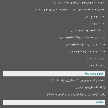
توری پلیسه دبل‌فریم لوکس | اجرای حرفه‌ای بدون درز
تعویض پنجره دوجداره بدون تخریب | اجرای تخصصی پروژه‌های ساختمانی
قاب پک و وینچ برقی
بولت انکربولت
یراق آلات آلومینیومی آلوم فیکس
فیکسر زیردکمه پلاستیکی 1126 (آلوم فیکس)
دستگیره درب رزت (دوتکه) آلوم فیکس
دستگیره پنجره تک زبانه آلوم فیکس
پارتیشن شیشه ای
پشم سنگ فله ای
اخبار و رویدادها
دهه های آینده ایران وارد کننده انرژی خواهد شد اگر...
جایگاه خانه های سبز در ایران
رکورد گودبرداریهای غیراصولی تهران در گینس ثبت میشود
مقالات