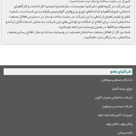
شیراز در سایت ساخت و ساز ثبت شده است.
این شرکت در گروه(های) شرکتها، موسسات، سازمانها و انجمنها، کارخانجات و کارگاههای
خدماتی، فروشگاهها و شاخه(های) ورق و پروفیل آلومینیمی طبقه بندی شده است. شماره
تلفن و بقیه راههای ارتباطی با این شرکت در سایت ساخت و ساز در دسترس فعالان صنعت
ساختمان است. برای اطلاع از امکانات و توانایی های این شرکت، به بخش خدمات قابل ارائه و
محصولات و کالاها در همین وبسایت مراجعه بفرمایید.
شما نیز اگر از فعالان صنعت ساختمان هستید در وبسایت ساخت و ساز، اطلاع رسانی صنعت
ساختمان، به رایگان ثبت نام کنید.
شرکتهای عضو
تدارکات صنعتی سپاهان
نبوغ بهنیه گستر
شرکت ساختمانی عمران آلتون
شرکت مهندسی زیباوین
تجهیزات آشپزخانه کیت فود
پخش چوب باکس وود
خانه سیمان