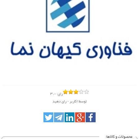
رای:
۳.۰۰
توسط
۱
کاربر -
رای دهید
محصولات و کالاها: