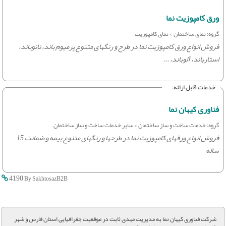
ورق کامپوزیت نما
گروه: نمای ساختمان > نمای کامپوزیت
فروش انواع ورق کامپوزیت نما در طرح و رنگهای متنوع پرمیوم باند، نانوباند،
استارباند، آلوباند، ...
خدمات قابل ارائه:
فناوری کیهان نما
گروه: خدمات ساخت و ساز ساختمان > سایر خدمات ساخت و ساز ساختمان
فروش انواع ورقهای کامپوزیت نما در طرحها و رنگهای متنوع بیمه و ضمانت 15
ساله
4190
By SakhtosazB2B
شرکت فناوری کیهان نما به مدیریت مهدی ثابت در موقعیت جغرافیایی استان فارس و شهر