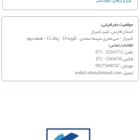
ورق و پروفیل آلومینیمی
موقعیت جغرافیایی:
استان فارس، شهر شیراز
شیراز - سی متری سینما سعدی - کوچه 14 - پلاک 12 - طبقه دوم
اطلاعات تماس:
تلفن:
071 - 32343712
فکس:
071 - 2345678
موبایل:
09175600747
ایمیل:
mahdi.sabet@hotmail.com