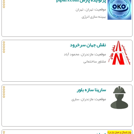
پرتوایده پارس pipars.com
موقعیت: تهران ، تهران
بهینه سازی انرژی
نقش جهان سرخرود
موقعیت: مازندران ، محمود آباد
مشاور ساختمانی
سارینا سازه بلور
موقعیت: مازندران ، ساری