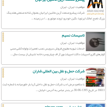
موقعیت: تهران ، تهران
شرکت پیشرو صنعت آرین ماشین ایرانیان بعنوان شاخه صنعتی هلدینگ
بزرگ ناصح (مالک ایرتویا، نگین خودرو، اروند موتور و....) در زمینه ...
تاسیسات نسیم
موقعیت: تهران ، تهران
خدمات تهویه مطبوع.فروش سرویس نصب تعمیرات ولوله کشی مسی
کولرهای گازی(اسپیلت داکت اسپیلت وی آر اف چیلر وسردخانه )بابیش از بیست سال ...
شرکت حمل و نقل بین المللی شاران
موقعیت: تهران ، تهران
با سلام و عرض ادب شرکت حمل و نقل داخلی آریا بار خاورمیانه با شماره ثبت
16611 در تاریخ 30/06/1395 در بندر عباس به آدرس: خیابان ...