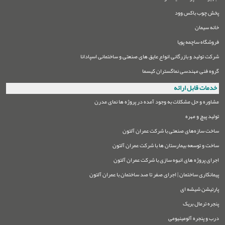
پخش چوب باکس وود
خانه سیمان
فروشگاه ساچمه پویا
شرکت تولید و بازرگانی انواع عایق های صنعتی و ساختمانی اسپادانا
گروه فنی مهندسی نماگستران کیسما
خدمات قابل ارائه
مشاوره و حل مشکلات به وجود آمده در پروژه ها نمای مدرن
تولید پیچ و مهره
ساخت سازه‌های صنعتی با شرکت عمران آلتون
ساخت و توسعه بیمارستان ها با شرکت عمران آلتون
اجرای پروژه های انبوه سازی با شرکت عمران آلتون
پیمانکاری ساختمان | اجرای صفر تا صد ساختمان با عمران آلتون
پارتیشن شیشه ای
پنجره ترمال بریک
درب و پنجره آلومینیومی