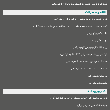
کیت فود فروش تجهیزات فست فود و لوازم کافی شاپ
کالاها و محصولات
توری پلیسه دبل‌فریم لوکس | اجرای حرفه‌ای بدون درز
تعویض پنجره دوجداره بدون تخریب | اجرای تخصصی پروژه‌های ساختمانی
قاب پک و وینچ برقی
بولت انکربولت
یراق آلات آلومینیومی آلوم فیکس
فیکسر زیردکمه پلاستیکی 1126 (آلوم فیکس)
دستگیره درب رزت (دوتکه) آلوم فیکس
دستگیره پنجره تک زبانه آلوم فیکس
پارتیشن شیشه ای
پشم سنگ فله ای
اخبار و رویدادها
دهه های آینده ایران وارد کننده انرژی خواهد شد اگر...
جایگاه خانه های سبز در ایران