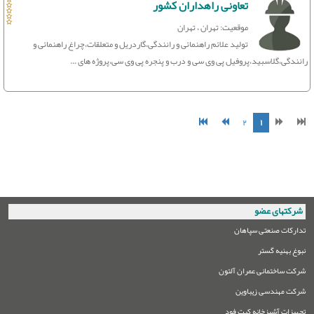
تعاونی راهداران کشور
موقعیت: تهران ، تهران
تولید علائم راهنمائی و رانندگی،گاردریل و متعلقات،چراغ راهنمائی و
رانندگی،گلاسبید،پروفیل پی وی سی و درب و پنجره پی وی سی،پروژه های ...
۲
۱
شرکتهای عضو
تدارکات صنعتی سپاهان
نبوغ بهنیه گستر
شرکت ساختمانی عمران آلتون
شرکت مهندسی زیباوین
تجهیزات آشپزخانه کیت فود